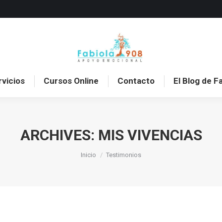
o
Sobre mí
Servicios
Cursos Online
Con
rvicios
Cursos Online
Contacto
El Blog de F
ARCHIVES:
MIS VIVENCIAS
Estás aquí:
Inicio
Testimonios