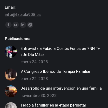
Email:
info@fabiola908.es
Encuéntranos en:
Facebook
YouTube
Linkedin
Instagram
page
page
page
page
Publicaciones
opens
opens
opens
opens
in
in
in
in
Entrevista a Fabiola Cortés Funes en 7NN Tv
new
new
new
new
«Un Día Más»
window
window
window
window
enero 24, 2023
V Congreso Ibérico de Terapia Familiar
enero 22, 2023
Desarrollo de una intervención en una familia
noviembre 30, 2022
Terapia familiar en la etapa perinatal