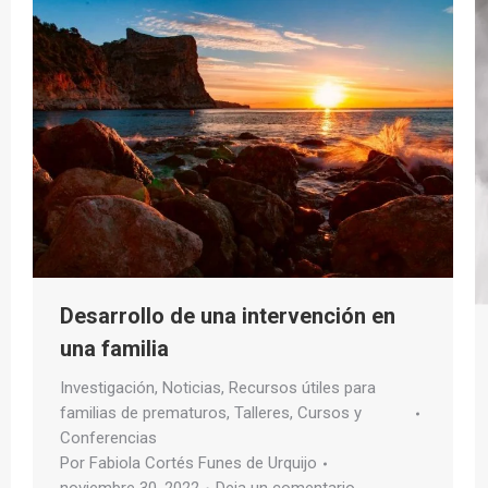
Desarrollo de una intervención en
una familia
Investigación
,
Noticias
,
Recursos útiles para
familias de prematuros
,
Talleres, Cursos y
Conferencias
Por
Fabiola Cortés Funes de Urquijo