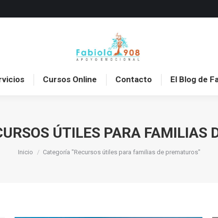
o
Sobre mí
Servicios
Cursos Online
Con
rvicios
Cursos Online
Contacto
El Blog de F
CURSOS ÚTILES PARA FAMILIAS
Estás aquí:
Inicio
Categoría "Recursos útiles para familias de prematuros"