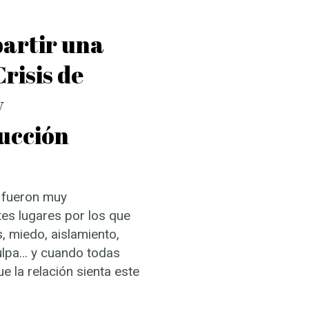
partir una
risis de
y
ucción
o fueron muy
tes lugares por los que
, miedo, aislamiento,
ulpa… y cuando todas
ue la relación sienta este