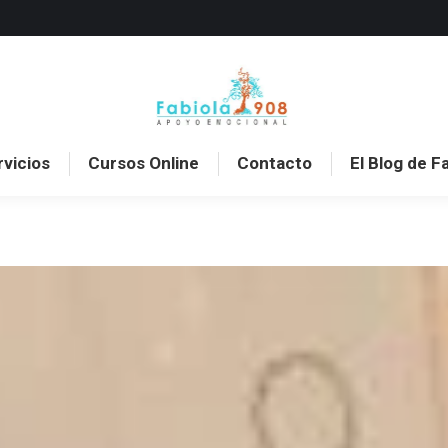
o
Sobre mí
Servicios
Cursos Online
Con
rvicios
Cursos Online
Contacto
El Blog de F