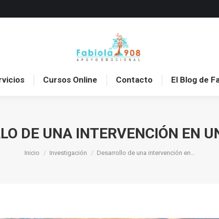
o
Sobre mí
Servicios
Cursos Online
Con
rvicios
Cursos Online
Contacto
El Blog de F
LO DE UNA INTERVENCIÓN EN UN
Estás aquí:
Inicio
Investigación
Desarrollo de una intervención en…