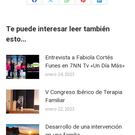
Share
Share
Share
Share
Share
on
on
on
on
on
Facebook
X
WhatsApp
Pinterest
LinkedIn
Te puede interesar leer también
esto...
Entrevista a Fabiola Cortés
Funes en 7NN Tv «Un Día Más»
enero 24, 2023
V Congreso Ibérico de Terapia
Familiar
enero 22, 2023
Desarrollo de una intervención
en una familia