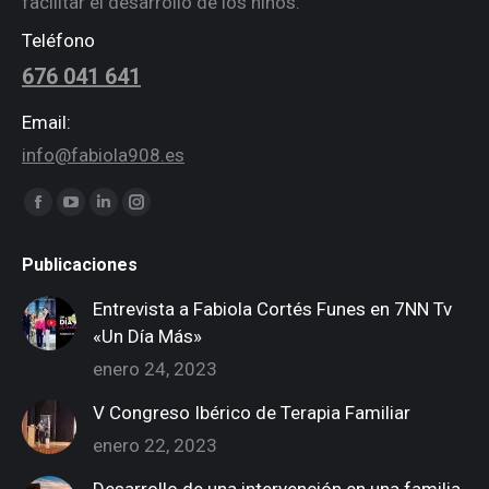
facilitar el desarrollo de los niños.
Teléfono
676 041 641
Email:
info@fabiola908.es
Encuéntranos en:
Facebook
YouTube
Linkedin
Instagram
page
page
page
page
Publicaciones
opens
opens
opens
opens
in
in
in
in
Entrevista a Fabiola Cortés Funes en 7NN Tv
new
new
new
new
«Un Día Más»
window
window
window
window
enero 24, 2023
V Congreso Ibérico de Terapia Familiar
enero 22, 2023
Desarrollo de una intervención en una familia