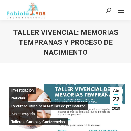
Buscar:
TALLER VIVENCIAL: MEMORIAS
TEMPRANAS Y PROCESO DE
NACIMIENTO
Estás aquí:
Investigación
Abr
22
Noticias
Recursos útiles para familias de prematuros
2019
Sin catergoría
Talleres, Cursos y Conferencias