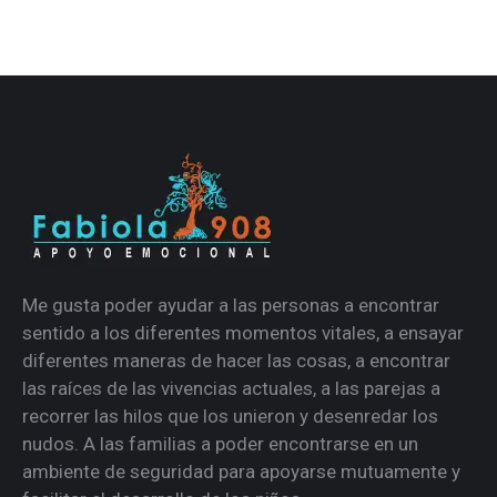
Me gusta poder ayudar a las personas a encontrar
sentido a los diferentes momentos vitales, a ensayar
diferentes maneras de hacer las cosas, a encontrar
las raíces de las vivencias actuales, a las parejas a
recorrer las hilos que los unieron y desenredar los
nudos. A las familias a poder encontrarse en un
ambiente de seguridad para apoyarse mutuamente y