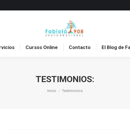
o
Sobre mí
Servicios
Cursos Online
Con
rvicios
Cursos Online
Contacto
El Blog de F
TESTIMONIOS:
Estás aquí:
Inicio
Testimonios