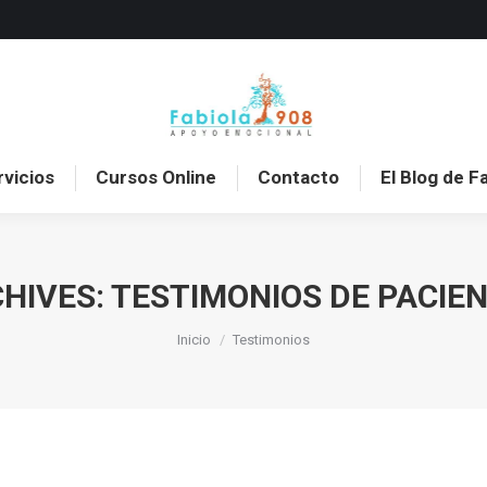
o
Sobre mí
Servicios
Cursos Online
Con
rvicios
Cursos Online
Contacto
El Blog de F
HIVES:
TESTIMONIOS DE PACIE
Estás aquí:
Inicio
Testimonios