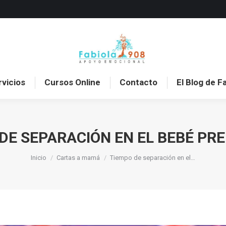
o
Sobre mí
Servicios
Cursos Online
Con
rvicios
Cursos Online
Contacto
El Blog de F
DE SEPARACIÓN EN EL BEBÉ P
Estás aquí:
Inicio
Cartas a mamá
Tiempo de separación en el…