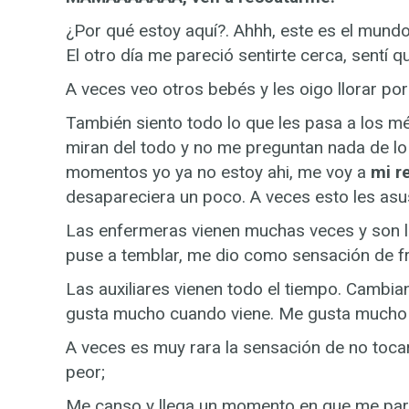
¿Por qué estoy aquí?. Ahhh, este es el mundo 
El otro día me pareció sentirte cerca, sentí qu
A veces veo otros bebés y les oigo llorar po
También siento todo lo que les pasa a los m
miran del todo y no me preguntan nada de lo
momentos yo ya no estoy ahi, me voy a
mi r
desapareciera un poco. A veces esto les asust
Las enfermeras vienen muchas veces y son 
puse a temblar, me dio como sensación de fr
Las auxiliares vienen todo el tiempo. Cambi
gusta mucho cuando viene. Me gusta mucho 
A veces es muy rara la sensación de no tocar
peor;
Me canso y llega un momento en que me par