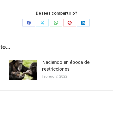
Deseas compartirlo?
Share
Share
Share
Share
Share
on
on
on
on
on
Facebook
X
WhatsApp
Pinterest
LinkedIn
o...
Naciendo en época de
restricciones
febrero 7, 2022