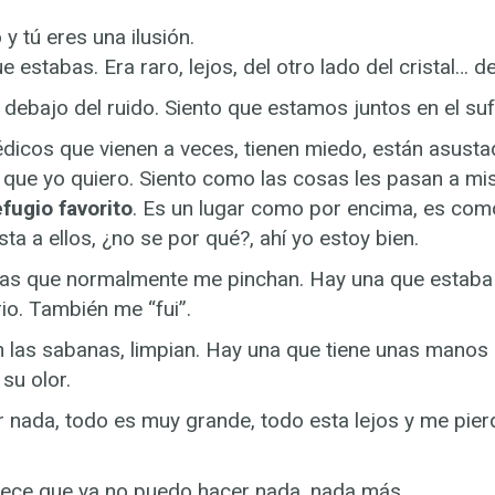
y tú eres una ilusión.
e estabas. Era raro, lejos, del otro lado del cristal… de
r debajo del ruido. Siento que estamos juntos en el 
édicos que vienen a veces, tienen miedo, están asust
 que yo quiero. Siento como las cosas les pasan a m
efugio favorito
. Es un lugar como por encima, es com
a a ellos, ¿no se por qué?, ahí yo estoy bien.
las que normalmente me pinchan. Hay una que estab
io. También me “fui”.
an las sabanas, limpian. Hay una que tiene unas man
su olor.
 nada, todo es muy grande, todo esta lejos y me pier
ece que ya no puedo hacer nada, nada más….