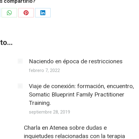
s compartirlo?
re
Share
Share
Share
on
on
on
WhatsApp
Pinterest
LinkedIn
o...
Naciendo en época de restricciones
febrero 7, 2022
Viaje de conexión: formación, encuentro,
Somatic Blueprint Family Practitioner
Training.
septiembre 28, 2019
Charla en Atenea sobre dudas e
inquietudes relacionadas con la terapia