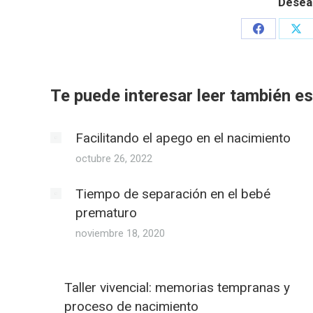
Desea
Share
Sha
on
on
Facebook
X
Te puede interesar leer también est
Facilitando el apego en el nacimiento
octubre 26, 2022
Tiempo de separación en el bebé
prematuro
noviembre 18, 2020
Taller vivencial: memorias tempranas y
proceso de nacimiento