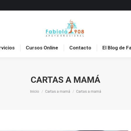
o
Sobre mí
Servicios
Cursos Online
Con
rvicios
Cursos Online
Contacto
El Blog de F
CARTAS A MAMÁ
Estás aquí:
Inicio
Cartas a mamá
Cartas a mamá