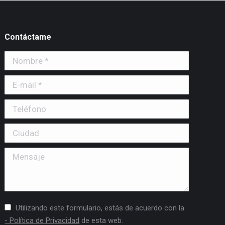
Contáctame
Nombre *
E-mail *
Teléfono
Ciudad
Mensaje
Utilizando este formulario, estás de acuerdo con la
- Política de Privacidad
de esta web.