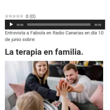
0
(
0
)
Reproductor
00:00
00:00
de
Entrevista a Fabiola en Radio Canarias en día 10
audio
de junio sobre:
La terapia en familia.