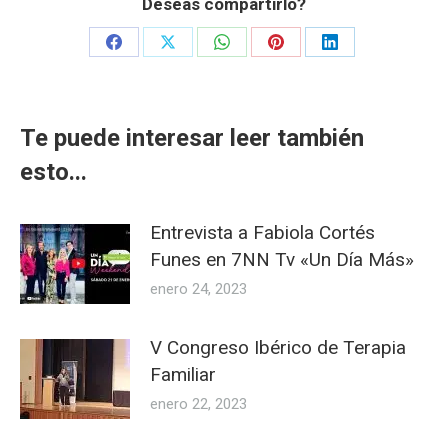
Deseas compartirlo?
Share
Share
Share
Share
Share
on
on
on
on
on
Facebook
X
WhatsApp
Pinterest
LinkedIn
Te puede interesar leer también
esto...
Entrevista a Fabiola Cortés
Funes en 7NN Tv «Un Día Más»
enero 24, 2023
V Congreso Ibérico de Terapia
Familiar
enero 22, 2023