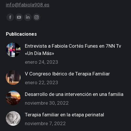
info@fabiola908.es
Encuéntranos en:
Facebook
YouTube
Linkedin
Instagram
page
page
page
page
Publicaciones
opens
opens
opens
opens
in
in
in
in
Entrevista a Fabiola Cortés Funes en 7NN Tv
new
new
new
new
«Un Día Más»
window
window
window
window
enero 24, 2023
V Congreso Ibérico de Terapia Familiar
enero 22, 2023
Desarrollo de una intervención en una familia
noviembre 30, 2022
Terapia familiar en la etapa perinatal
noviembre 7, 2022