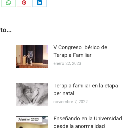
re
Share
Share
Share
on
on
on
WhatsApp
Pinterest
LinkedIn
o...
V Congreso Ibérico de
Terapia Familiar
enero 22, 2023
Terapia familiar en la etapa
perinatal
noviembre 7, 2022
Enseñando en la Universidad
desde la anormalidad