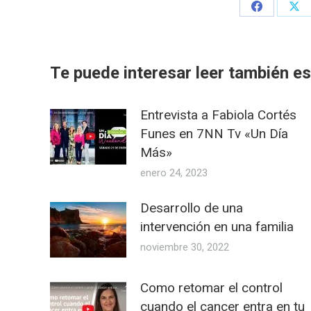
Share
Sha
on
on
Facebook
X
Te puede interesar leer también est
Entrevista a Fabiola Cortés
Funes en 7NN Tv «Un Día
Más»
enero 24, 2023
Desarrollo de una
intervención en una familia
noviembre 30, 2022
Como retomar el control
cuando el cancer entra en tu