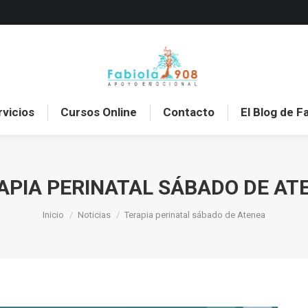
o
Sobre mí
Servicios
Cursos Online
Con
rvicios
Cursos Online
Contacto
El Blog de F
APIA PERINATAL SÁBADO DE AT
Estás aquí:
Inicio
Noticias
Terapia perinatal sábado de Atenea