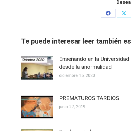
Desea
Share
Sha
on
on
Facebook
X
Te puede interesar leer también est
Enseñando en la Universidad
desde la anormalidad
diciembre 15, 2020
PREMATUROS TARDIOS
junio 27, 2019