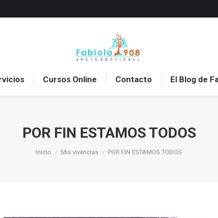
o
Sobre mí
Servicios
Cursos Online
Con
rvicios
Cursos Online
Contacto
El Blog de F
POR FIN ESTAMOS TODOS
Estás aquí:
Inicio
Mis vivencias
POR FIN ESTAMOS TODOS