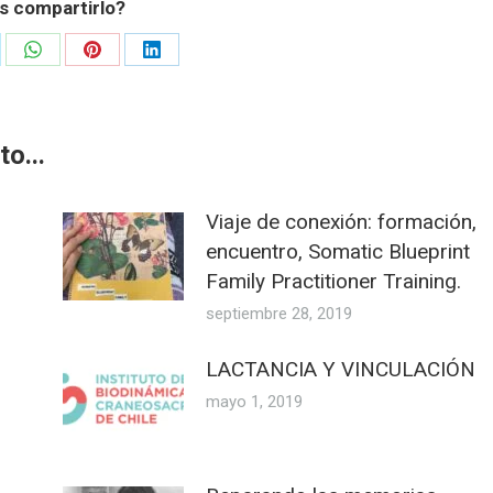
s compartirlo?
re
Share
Share
Share
on
on
on
WhatsApp
Pinterest
LinkedIn
o...
Viaje de conexión: formación,
encuentro, Somatic Blueprint
Family Practitioner Training.
septiembre 28, 2019
LACTANCIA Y VINCULACIÓN
mayo 1, 2019