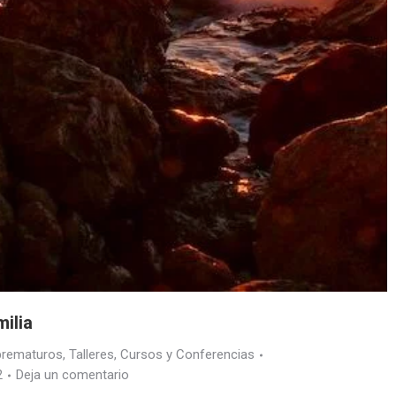
milia
 prematuros
,
Talleres, Cursos y Conferencias
2
Deja un comentario