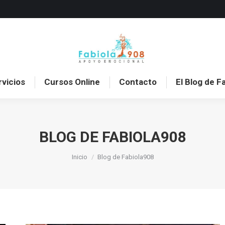
o
Sobre mí
Servicios
Cursos Online
Con
rvicios
Cursos Online
Contacto
El Blog de F
BLOG DE FABIOLA908
Estás aquí:
Inicio
Blog de Fabiola908